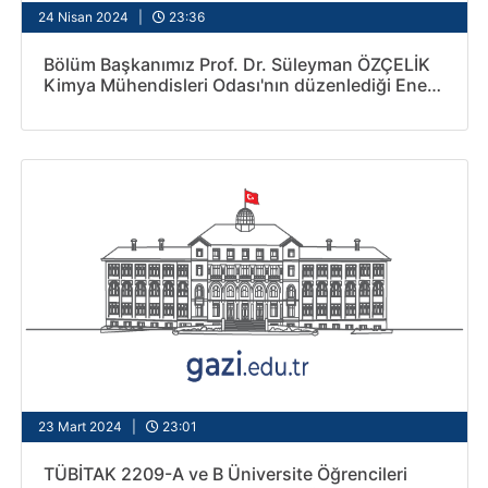
24 Nisan 2024 |
23:36
Bölüm Başkanımız Prof. Dr. Süleyman ÖZÇELİK
Kimya Mühendisleri Odası'nın düzenlediği Enerji
Notları etkinliğinde sunum yaptı
23 Mart 2024 |
23:01
TÜBİTAK 2209-A ve B Üniversite Öğrencileri