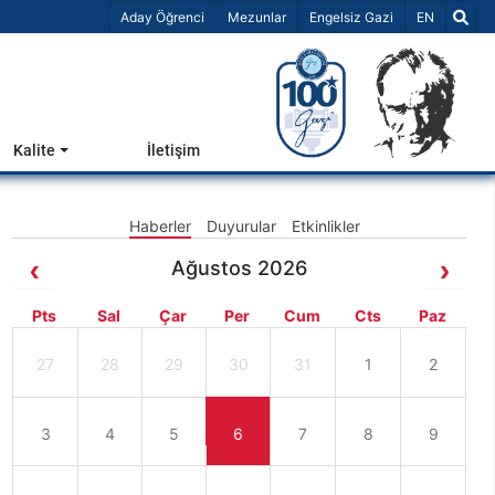
Dil Seçiniz 
Aday Öğrenci
Mezunlar
Engelsiz Gazi
EN
Kalite
İletişim
Haberler
Duyurular
Etkinlikler
Ağustos 2026
Pts
Sal
Çar
Per
Cum
Cts
Paz
27
28
29
30
31
1
2
3
4
5
6
7
8
9