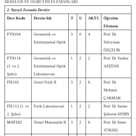
DERSLER VE ÖĞRETİM ELEMANLARI
2. Yarıyıl Zorunlu Dersler
Ders Kodu
Dersin Adı
T
U
AKTS
Öğretim
Elemanı
FTN104
Geometrik ve
3
0
4
Prof. Dr.
Enstrümantal Optik
Süleyman
ÖZÇELİK
FTN114
Geometrik ve
1
2
2
Prof. Dr. Yashar
(1. ve 2.
Enstrümantal Optik
AZİZİAN
Şube)
Laboratuvarı
FİZ102
Genel Fizik II
3
2
6
Prof. Dr.
Mehmet
ÇAKMAK
FİZ112 (1. ve
Fizik Laboratuvarı
1
2
2
Prof. Dr. Saime
2. Şube)
Şebnem AYDIN
MAT102
Temel Matematik II
3
2
6
Prof. Dr. İsmet
YÜKSEL