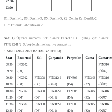
22:30-
23:20
D1: Derslik-1; D3: Derslik-3; D5: Derslik-5; Z2: Zemin Kat Derslik-2
FL2: Fotonik Laboratuvarı-2
Not
:
1)
Öğrenci numarası tek olanlar FTN212-I (1. Şube), çift olanlar
FTN212-II (2. Şube) derslerine kayıt yaptıracaktır.
3. SINIF (2025-2026 BAHAR YARIYILI)
Saat
Pazartesi
Salı
Çarşamba
Perşembe
Cuma
Cumartes
08:30-
İNG302
FTN316
09:20
(D1)
(ÖÜO)
09:30-
İNG302
FTN308
FTN312-I
FTN306
FTN345
FTN316
10:20
(D1)
(D3)
(OL-1)
(D4)
(Z2)
(ÖÜO)
10:30-
İNG302
FTN308
FTN312-I
FTN306
FTN345
FTN316
11:20
(D1)
(D3)
(OL-1)
(D4)
(Z2)
(ÖÜO)
11:30-
İNG302
FTN308
FTN312-I
FTN306
FTN345
FTN316
12:20
(D1)
(D3)
(OL-1)
(D4)
(Z2)
(ÖÜO)