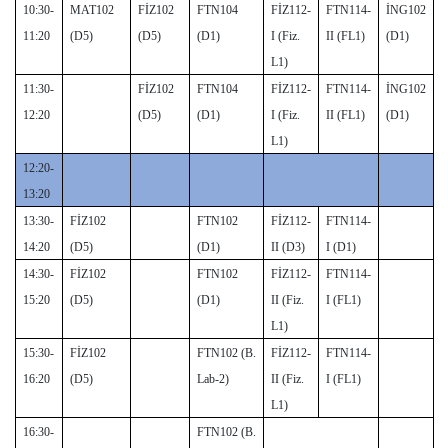
10:30-
MAT102
FİZ102
FTN104
FİZ112-
FTN114-
İNG102
11:20
(D5)
(D5)
(D1)
I (Fiz.
II (FL1)
(D1)
L1)
11:30-
FİZ102
FTN104
FİZ112-
FTN114-
İNG102
12:20
(D5)
(D1)
I (Fiz.
II (FL1)
(D1)
L1)
12:20-
13:20
13:30-
FİZ102
FTN102
FİZ112-
FTN114-
14:20
(D5)
(D1)
II (D3)
I (D1)
14:30-
FİZ102
FTN102
FİZ112-
FTN114-
15:20
(D5)
(D1)
II (Fiz.
I (FL1)
L1)
15:30-
FİZ102
FTN102 (B.
FİZ112-
FTN114-
16:20
(D5)
Lab-2)
II (Fiz.
I (FL1)
L1)
16:30-
FTN102 (B.