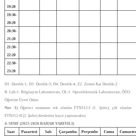
19:20
19:30-
20:20
20:30-
21:20
21:30-
22:20
22:30-
23:20
D1: Derslik-1; D3: Derslik-3; D4: Derslik-4; Z2: Zemin Kat Derslik-2
B. Lab-1: Bilgisayar Laboratuvarı, OL-1: Optoelektronik Laboratuvarı, ÖÜO:
Öğretim Üyesi Odası
Not
:
1)
Öğrenci numarası tek olanlar FTN312-I (1. Şube), çift olanlar
FTN312-II (2. Şube) derslerine kayıt yaptıracaktır.
4. SINIF (2025-2026 BAHAR YARIYILI)
Saat
Pazartesi
Salı
Çarşamba
Perşembe
Cuma
Cumartes