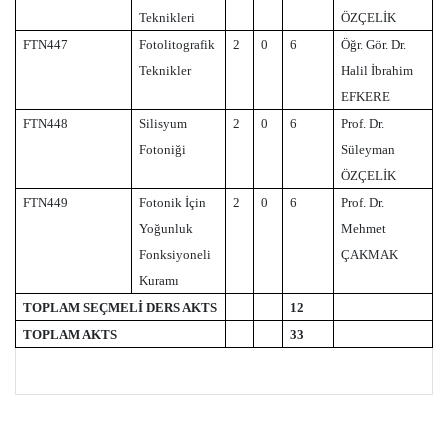
Teknikleri
ÖZÇELİK
FTN447
Fotolitografik
2
0
6
Öğr. Gör. Dr.
Teknikler
Halil İbrahim
EFKERE
FTN448
Silisyum
2
0
6
Prof. Dr.
Fotoniği
Süleyman
ÖZÇELİK
FTN449
Fotonik İçin
2
0
6
Prof. Dr.
Yoğunluk
Mehmet
Fonksiyoneli
ÇAKMAK
Kuramı
TOPLAM SEÇMELİ DERS AKTS
12
TOPLAM AKTS
33