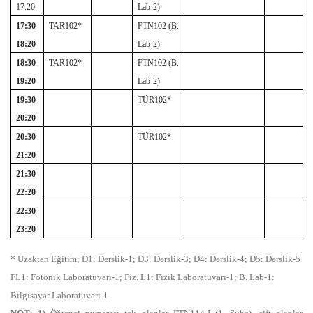
17:20
Lab-2)
17:30-
TAR102*
FTN102 (B.
18:20
Lab-2)
18:30-
TAR102*
FTN102 (B.
19:20
Lab-2)
19:30-
TÜR102*
20:20
20:30-
TÜR102*
21:20
21:30-
22:20
22:30-
23:20
* Uzaktan Eğitim; D1: Derslik-1; D3: Derslik-3; D4: Derslik-4; D5: Derslik-5
FL1: Fotonik Laboratuvarı-1; Fiz. L1: Fizik Laboratuvarı-1; B. Lab-1:
Bilgisayar Laboratuvarı-1