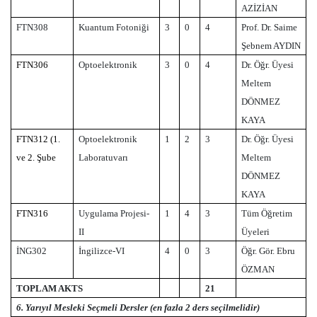
AZİZİAN
FTN308
Kuantum Fotoniği
3
0
4
Prof. Dr. Saime
Şebnem AYDIN
FTN306
Optoelektronik
3
0
4
Dr. Öğr. Üyesi
Meltem
DÖNMEZ
KAYA
FTN312 (1.
Optoelektronik
1
2
3
Dr. Öğr. Üyesi
ve 2. Şube
Laboratuvarı
Meltem
DÖNMEZ
KAYA
FTN316
Uygulama Projesi-
1
4
3
Tüm Öğretim
II
Üyeleri
İNG302
İngilizce-VI
4
0
3
Öğr. Gör. Ebru
ÖZMAN
TOPLAM AKTS
21
6. Yarıyıl Mesleki Seçmeli Dersler (en fazla 2 ders seçilmelidir)