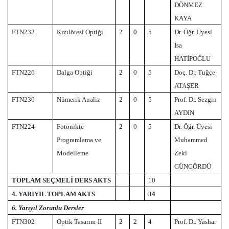
DÖNMEZ
KAYA
FTN232
Kızılötesi Optiği
2
0
5
Dr. Öğr. Üyesi
İsa
HATİPOĞLU
FTN226
Dalga Optiği
2
0
5
Doç. Dr. Tuğçe
ATAŞER
FTN230
Nümerik Analiz
2
0
5
Prof. Dr. Sezgin
AYDIN
FTN224
Fotonikte
2
0
5
Dr. Öğr. Üyesi
Programlama ve
Muhammed
Modelleme
Zeki
GÜNGÖRDÜ
TOPLAM SEÇMELİ DERS AKTS
10
4. YARIYIL TOPLAM AKTS
34
6. Yarıyıl Zorunlu Dersler
FTN302
Optik Tasarım-II
2
2
4
Prof. Dr. Yashar