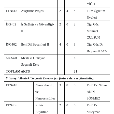
YİĞİT
FTN418
Araştırma Projesi-II
2
4
5
Tüm Öğretim
Üyeleri
İSG402
İş Sağlığı ve Güvenliği-
2
0
2
Öğr. Gör.
II
Mehmet
GÜLSÜN
İNG402
İleri Dil Becerileri II
4
0
3
Öğr. Gör. Dr.
Bayram KAYA
MOS4B
Mesleki Olmayan
-
-
6
-
Seçmeli Ders
TOPLAM AKTS
21
8. Yarıyıl Mesleki Seçmeli Dersler (en fazla 2 ders seçilmelidir).
FTN410
Nanoteknoloji
3
0
6
Prof. Dr. Nihan
ve
AKIN
Nanosensörler
SÖNMEZ
FTN406
Kristal
2
0
6
Prof. Dr.
Büyütme
Süleyman