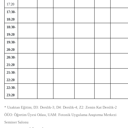
17:20
17:30-
18:20
18:30-
19:20
19:30-
20:20
20:30-
21:20
21:30-
22:20
22:30-
23:20
* Uzaktan Eğitim; D3: Derslik-3; D4: Derslik-4; Z2: Zemin Kat Derslik-2
ÖÜO: Öğretim Üyesi Odası, UAM: Fotonik Uygulama Araştırma Merkezi
Seminer Salonu