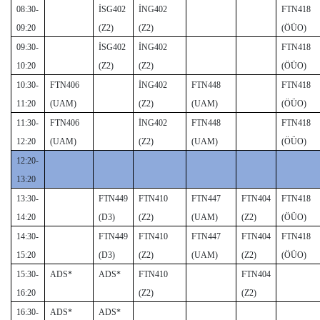
08:30-
İSG402
İNG402
FTN418
09:20
(Z2)
(Z2)
(ÖÜO)
09:30-
İSG402
İNG402
FTN418
10:20
(Z2)
(Z2)
(ÖÜO)
10:30-
FTN406
İNG402
FTN448
FTN418
11:20
(UAM)
(Z2)
(UAM)
(ÖÜO)
11:30-
FTN406
İNG402
FTN448
FTN418
12:20
(UAM)
(Z2)
(UAM)
(ÖÜO)
12:20-
13:20
13:30-
FTN449
FTN410
FTN447
FTN404
FTN418
14:20
(D3)
(Z2)
(UAM)
(Z2)
(ÖÜO)
14:30-
FTN449
FTN410
FTN447
FTN404
FTN418
15:20
(D3)
(Z2)
(UAM)
(Z2)
(ÖÜO)
15:30-
ADS*
ADS*
FTN410
FTN404
16:20
(Z2)
(Z2)
16:30-
ADS*
ADS*