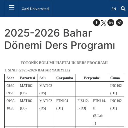
☰
Dil Seçini
Gazi Üniversitesi
EN
2025-2026 Bahar
Dönemi Ders Programı
FOTONİK BÖLÜMÜ HAFTALIK DERS PROGRAMI
1. SINIF (2025-2026 BAHAR YARIYILI)
Saat
Pazartesi
Salı
Çarşamba
Perşembe
Cuma
08:30-
MAT102
MAT102
İNG102
09:20
(D5)
(D5)
(D1)
09:30-
MAT102
MAT102
FTN104
FİZ112-
FTN114-
İNG102
10:20
(D5)
(D5)
(D1)
I (D3)
II
(D1)
(B.Lab-
1)