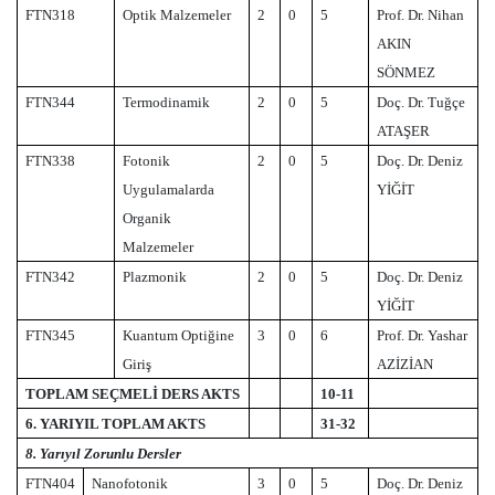
FTN318
Optik Malzemeler
2
0
5
Prof. Dr. Nihan
AKIN
SÖNMEZ
FTN344
Termodinamik
2
0
5
Doç. Dr. Tuğçe
ATAŞER
FTN338
Fotonik
2
0
5
Doç. Dr. Deniz
Uygulamalarda
YİĞİT
Organik
Malzemeler
FTN342
Plazmonik
2
0
5
Doç. Dr. Deniz
YİĞİT
FTN345
Kuantum Optiğine
3
0
6
Prof. Dr. Yashar
Giriş
AZİZİAN
TOPLAM SEÇMELİ DERS AKTS
10-11
6. YARIYIL TOPLAM AKTS
31-32
8. Yarıyıl Zorunlu Dersler
FTN404
Nanofotonik
3
0
5
Doç. Dr. Deniz