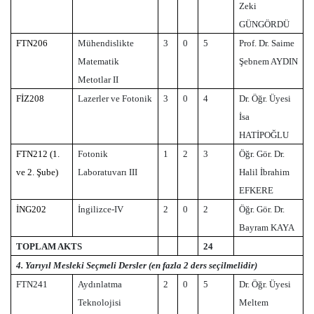
Zeki
GÜNGÖRDÜ
FTN206
Mühendislikte
3
0
5
Prof. Dr. Saime
Matematik
Şebnem AYDIN
Metotlar II
FİZ208
Lazerler ve Fotonik
3
0
4
Dr. Öğr. Üyesi
İsa
HATİPOĞLU
FTN212 (1.
Fotonik
1
2
3
Öğr. Gör. Dr.
ve 2. Şube)
Laboratuvarı III
Halil İbrahim
EFKERE
İNG202
İngilizce-IV
2
0
2
Öğr. Gör. Dr.
Bayram KAYA
TOPLAM AKTS
24
4. Yarıyıl Mesleki Seçmeli Dersler (en fazla 2 ders seçilmelidir)
FTN241
Aydınlatma
2
0
5
Dr. Öğr. Üyesi
Teknolojisi
Meltem