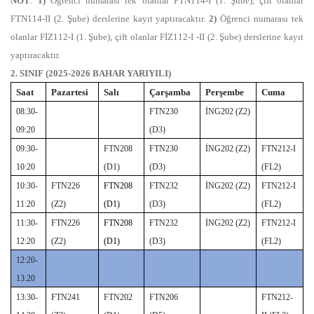
NOT
:
1)
Öğrenci numarası tek olanlar FTN114-I (1. Şube), çift olanlar
FTN114-II (2. Şube) derslerine kayıt yaptıracaktır.
2)
Öğrenci numarası tek
olanlar FİZ112-I (1. Şube), çift olanlar FİZ112-I -II (2. Şube) derslerine kayıt
yaptıracaktır.
2. SINIF (2025-2026 BAHAR YARIYILI)
Saat
Pazartesi
Salı
Çarşamba
Perşembe
Cuma
08:30-
FTN230
İNG202 (Z2)
09:20
(D3)
09:30-
FTN208
FTN230
İNG202 (Z2)
FTN212-I
10:20
(D1)
(D3)
(FL2)
10:30-
FTN226
FTN
208
FTN232
İNG202 (Z2)
FTN212-I
11:20
(Z2)
(D1)
(D3)
(FL2)
11:30-
FTN226
FTN
208
FTN232
İNG202 (Z2)
FTN212-I
12:20
(Z2)
(D1)
(D3)
(FL2)
12:20-
13:20
13:30-
FTN241
FTN202
FTN206
FTN212-