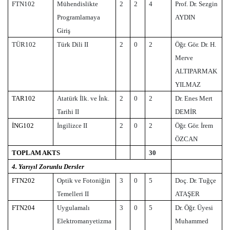
FTN102
Mühendislikte
2
2
4
Prof. Dr. Sezgin
Programlamaya
AYDIN
Giriş
TÜR102
Türk Dili II
2
0
2
Öğr. Gör. Dr. H.
Merve
ALTIPARMAK
YILMAZ
TAR102
Atatürk İlk. ve İnk.
2
0
2
Dr. Enes Mert
Tarihi II
DEMİR
İNG102
İngilizce II
2
0
2
Öğr. Gör. İrem
ÖZCAN
TOPLAM AKTS
30
4. Yarıyıl Zorunlu Dersler
FTN202
Optik ve Fotoniğin
3
0
5
Doç. Dr. Tuğçe
Temelleri II
ATAŞER
FTN204
Uygulamalı
3
0
5
Dr. Öğr. Üyesi
Elektromanyetizma
Muhammed