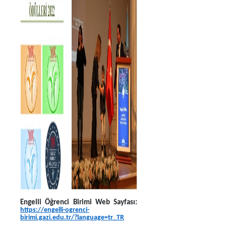
Engelli Öğrenci Birimi Web Sayfası:
https://engelli-ogrenci-
birimi.gazi.edu.tr/?language=tr_TR