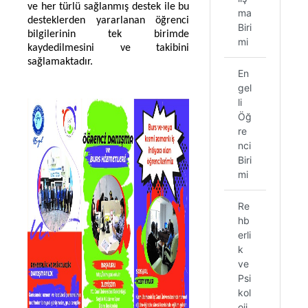
ve her türlü sağlanmış destek ile bu
ma
desteklerden yararlanan öğrenci
Biri
bilgilerinin tek birimde
mi
kaydedilmesini ve takibini
sağlamaktadır.
En
gel
li
Öğ
re
nci
Biri
mi
Re
hb
erli
k
ve
Psi
kol
oji