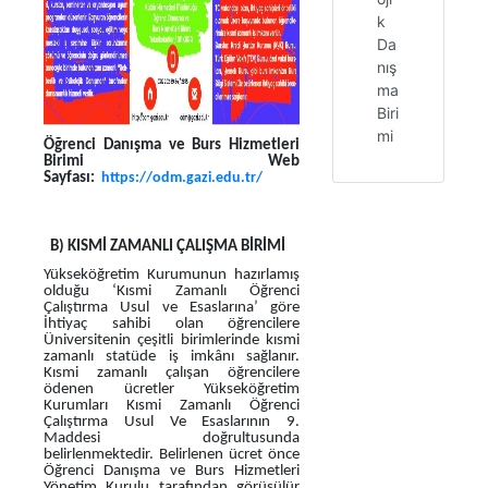
k
Da
nış
ma
Biri
mi
Öğrenci Danışma ve Burs Hizmetleri
Birimi Web
Sayfası:
https://odm.gazi.edu.tr/
B) KISMİ ZAMANLI ÇALIŞMA BİRİMİ
Yükseköğretim Kurumunun hazırlamış
olduğu ‘Kısmi Zamanlı Öğrenci
Çalıştırma Usul ve Esaslarına’ göre
İhtiyaç sahibi olan öğrencilere
Üniversitenin çeşitli birimlerinde kısmi
zamanlı statüde iş imkânı sağlanır.
Kısmi zamanlı çalışan öğrencilere
ödenen ücretler Yükseköğretim
Kurumları Kısmi Zamanlı Öğrenci
Çalıştırma Usul Ve Esaslarının 9.
Maddesi doğrultusunda
belirlenmektedir. Belirlenen ücret önce
Öğrenci Danışma ve Burs Hizmetleri
Yönetim Kurulu tarafından görüşülür