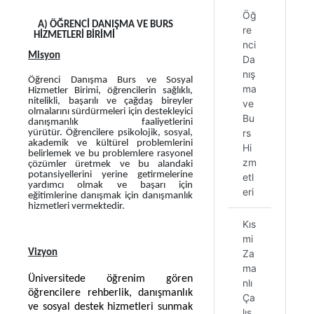
Öğ
A) ÖĞRENCİ DANIŞMA VE BURS
re
HİZMETLERİ BİRİMİ
nci
Misyon
Da
nış
Öğrenci Danışma Burs ve Sosyal
ma
Hizmetler Birimi, öğrencilerin sağlıklı,
nitelikli, başarılı ve çağdaş bireyler
ve
olmalarını sürdürmeleri için destekleyici
Bu
danışmanlık faaliyetlerini
rs
yürütür. Öğrencilere psikolojik, sosyal,
akademik ve kültürel problemlerini
Hi
belirlemek ve bu problemlere rasyonel
zm
çözümler üretmek ve bu alandaki
potansiyellerini yerine getirmelerine
etl
yardımcı olmak ve başarı için
eri
eğitimlerine danışmak için danışmanlık
hizmetleri vermektedir.
Kıs
mi
Vizyon
Za
ma
Üniversitede öğrenim gören
nlı
öğrencilere rehberlik, danışmanlık
Ça
ve sosyal destek hizmetleri sunmak
lış