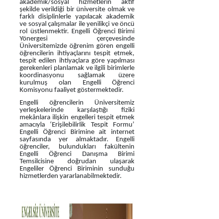
akademik/sosyal hizmetlerin aktif
şekilde verildiği bir üniversite olmak ve
farklı disiplinlerle yapılacak akademik
ve sosyal çalışmalar ile yenilikçi ve öncü
rol üstlenmektir. Engelli Öğrenci Birimi
Yönergesi çerçevesinde
Üniversitemizde öğrenim gören engelli
öğrencilerin ihtiyaçlarını tespit etmek,
tespit edilen ihtiyaçlara göre yapılması
gerekenleri planlamak ve ilgili birimlerle
koordinasyonu sağlamak üzere
kurulmuş olan Engelli Öğrenci
Komisyonu faaliyet göstermektedir.
Engelli öğrencilerin Üniversitemiz
yerleşkelerinde karşılaştığı fiziki
mekânlara ilişkin engelleri tespit etmek
amacıyla ‘Erişilebilirlik Tespit Formu’
Engelli Öğrenci Birimine ait internet
sayfasında yer almaktadır. Engelli
öğrenciler, bulundukları fakültenin
Engelli Öğrenci Danışma Birimi
Temsilcisine doğrudan ulaşarak
Engeliler Öğrenci Biriminin sunduğu
hizmetlerden yararlanabilmektedir.