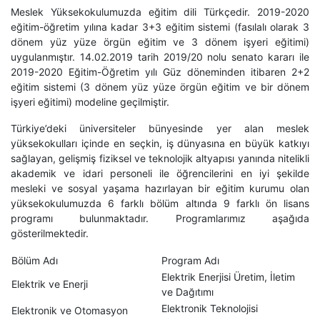
Meslek Yüksekokulumuzda eğitim dili Türkçedir. 2019-2020
eğitim-öğretim yılına kadar 3+3 eğitim sistemi (fasılalı olarak 3
dönem yüz yüze örgün eğitim ve 3 dönem işyeri eğitimi)
uygulanmıştır. 14.02.2019 tarih 2019/20 nolu senato kararı ile
2019-2020 Eğitim-Öğretim yılı Güz döneminden itibaren 2+2
eğitim sistemi (3 dönem yüz yüze örgün eğitim ve bir dönem
işyeri eğitimi) modeline geçilmiştir.
Türkiye’deki üniversiteler bünyesinde yer alan meslek
yüksekokulları içinde en seçkin, iş dünyasına en büyük katkıyı
sağlayan, gelişmiş fiziksel ve teknolojik altyapısı yanında nitelikli
akademik ve idari personeli ile öğrencilerini en iyi şekilde
mesleki ve sosyal yaşama hazırlayan bir eğitim kurumu olan
yüksekokulumuzda 6 farklı bölüm altında 9 farklı ön lisans
programı bulunmaktadır. Programlarımız aşağıda
gösterilmektedir.
Bölüm Adı
Program Adı
Elektrik Enerjisi Üretim, İletim
Elektrik ve Enerji
ve Dağıtımı
Elektronik Teknolojisi
Elektronik ve Otomasyon