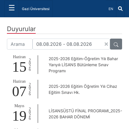
☰
Dil Seçiniz 
Gazi Üniversitesi
EN
Duyurular
×
Haziran
2025-2026 Eğitim-Öğretim Yılı Bahar
2026
15
Yarıyılı LİSANS Bütünleme Sınav
Programı
Haziran
2026
07
2025-2026 Eğitim Öğretim Yılı Cihaz
Eğitim Sınavı Hk.
Mayıs
2026
19
LİSANSÜSTÜ FİNAL PROGRAMI_2025-
2026 BAHAR DÖNEMİ